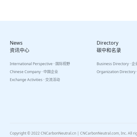
News
Directory
资讯中心
碳中和名录
International Perspective · 国际视野
Business Directory ·
Chinese Company · 中国企业
Organization Directo
Exchange Activities · 交流活动
Copyright © 2022 CNCarbonNeutral.cn | CNCarbonNeutral.com, Inc. All r