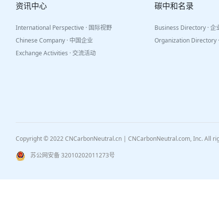
资讯中心
碳中和名录
International Perspective · 国际视野
Business Directory ·
Chinese Company · 中国企业
Organization Directo
Exchange Activities · 交流活动
Copyright © 2022 CNCarbonNeutral.cn | CNCarbonNeutral.com, Inc. All r
苏公网安备 32010202011273号