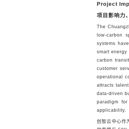
Project Imp
项目影响力
The Chuangzhi
low-carbon sp
systems have
smart energy 
carbon transi
customer serv
operational c
attracts tale
data-driven b
paradigm for
applicability.
创智云中心作