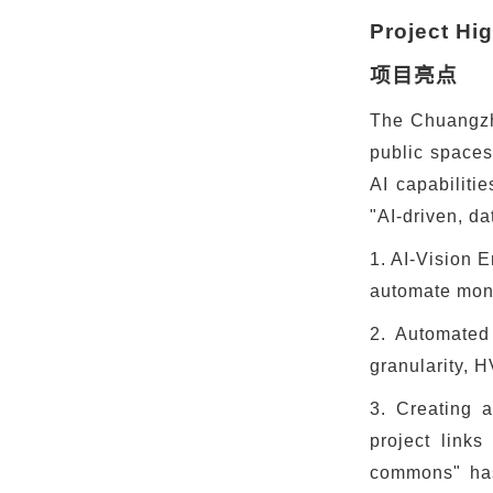
Project Hig
项目亮点
The Chuangzhi
public spaces
AI capabiliti
"AI-driven, d
1. AI-Vision 
automate monit
2. Automated
granularity, 
3. Creating 
project link
commons" has