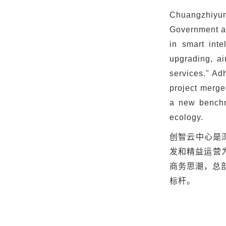
Chuangzhiyun 
Government an
in smart inte
upgrading, ai
services." Ad
project merges
a new benchm
ecology.
创智云中心是
发和精益运营
商务思潮，总
标杆。