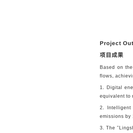
Project O
项目成果
Based on the 
flows, achiev
1. Digital en
equivalent to
2. Intellige
emissions by 
3. The "Lings