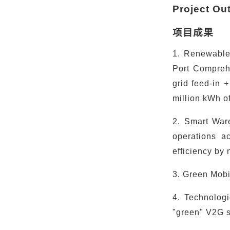
Project O
项目成果
1. Renewable
Port Comprehe
grid feed-in 
million kWh of
2. Smart War
operations a
efficiency by 
3. Green Mobil
4. Technologi
"green" V2G st