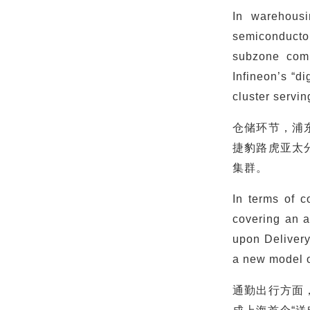
In warehousi
semiconductor
subzone comp
Infineon’s “d
cluster servin
仓储环节，浦
捷豹路虎亚太
集群。
In terms of c
covering an a
upon Delivery
a new model o
通勤出行方面