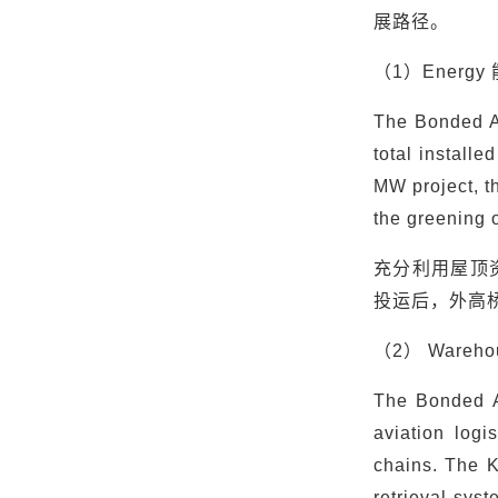
展路径。
（
1
）
Energy
The Bonded Ar
total install
MW project, t
the greening 
充分利用屋顶
投运后，外高
（
2
）
Wareho
The Bonded Ar
aviation logi
chains. The K
retrieval sys