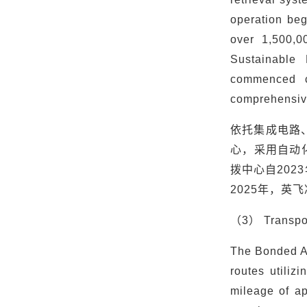
operation beg
over 1,500,0
Sustainable
commenced c
comprehensive
依托集成电路
心，采用自动
拨中心自
2023
2025
年，英飞
（
3
）
Transpo
The Bonded Ar
routes utiliz
mileage of ap