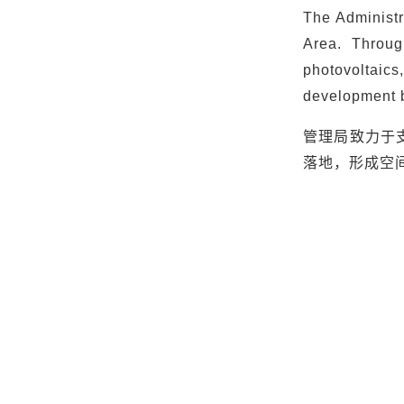
The Administr
Area. Throug
photovoltaic
development 
管理局致力于
落地，形成空