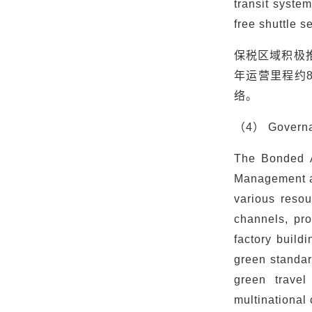
transit syste
free shuttle s
保税区域积极
年运营里程约
络。
（
4
）
Govern
The Bonded A
Management aut
various resou
channels, pro
factory buildi
green standar
green travel
multinational 