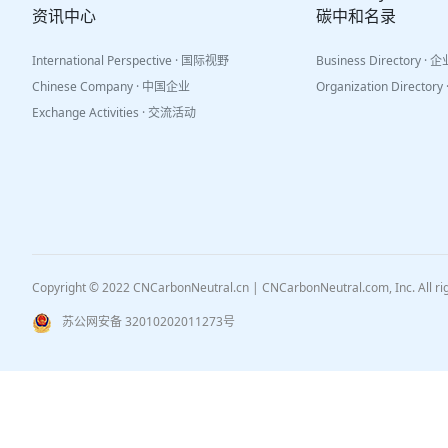
资讯中心
碳中和名录
International Perspective · 国际视野
Business Directory ·
Chinese Company · 中国企业
Organization Directo
Exchange Activities · 交流活动
Copyright © 2022 CNCarbonNeutral.cn | CNCarbonNeutral.com, Inc. All r
苏公网安备 32010202011273号