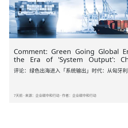
Comment: Green Going Global E
the Era of 'System Output': Ch
Answer Sheet from Hungarian P
评论：绿色出海进入「系统输出」时代：从匈牙利
Station to Jiaozhou Factory
胶州工厂的中国答卷
7天前 · 来源：企业碳中和行动 · 作者：企业碳中和行动