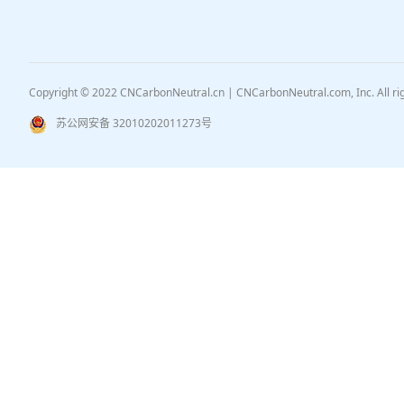
Copyright © 2022 CNCarbonNeutral.cn | CNCarbonNeutral.com, Inc. All r
苏公网安备 32010202011273号