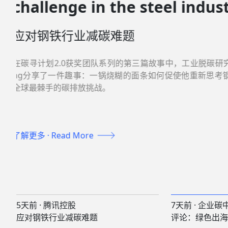
Enters the Era of 'System O
China's Answer Sheet
Hungarian Power Stati
评论：绿色出海进入「系统输出」时代
Jiaozhou Factory
利电站到胶州工厂的中国答卷
综合最近三天五条企业新闻，剖析中国绿色产业出海在技
地关系上的三重跃迁。
了解更多 · Read More
5天前 · 腾讯控股
7天前 · 企业
应对钢铁行业减碳难题
评论：绿色出海