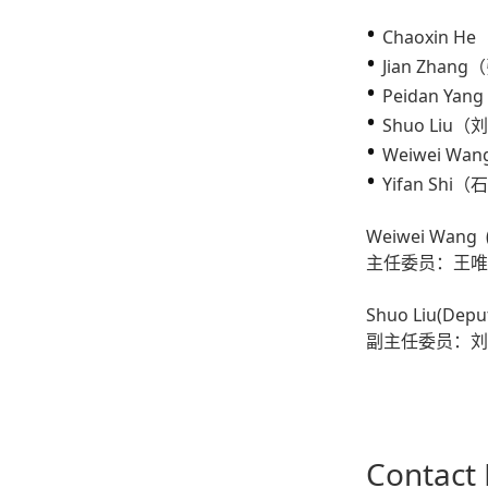
•
Chaoxin 
•
Jian Zhan
•
Peidan Y
•
Shuo Liu（
•
Weiwei W
•
Yifan Shi
Weiwei Wang (
主任委员：王唯
Shuo Liu(Deput
副主任委员：刘
Contact 