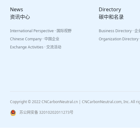
News
Directory
资讯中心
碳中和名录
International Perspective · 国际视野
Business Directory ·
Chinese Company · 中国企业
Organization Directo
Exchange Activities · 交流活动
Copyright © 2022 CNCarbonNeutral.cn | CNCarbonNeutral.com, Inc. All r
苏公网安备 32010202011273号