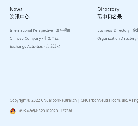
News
Directory
资讯中心
碳中和名录
International Perspective · 国际视野
Business Directory ·
Chinese Company · 中国企业
Organization Directo
Exchange Activities · 交流活动
Copyright © 2022 CNCarbonNeutral.cn | CNCarbonNeutral.com, Inc. All r
苏公网安备 32010202011273号