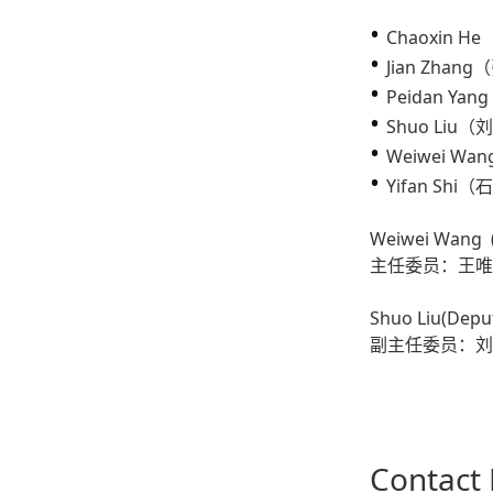
•
Chaoxin 
•
Jian Zhan
•
Peidan Y
•
Shuo Liu（
•
Weiwei W
•
Yifan Shi
Weiwei Wang (
主任委员：王唯
Shuo Liu(Deput
副主任委员：刘
Contact 