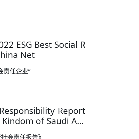
22 ESG Best Social R
China Net
会责任企业”
 Responsibility Report
 Kindom of Saudi Ara
行社会责任报告》