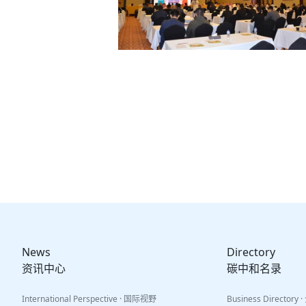
News
Directory
资讯中心
碳中和名录
International Perspective · 国际视野
Business Director