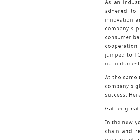
As an indust
adhered to 
innovation a
company's pe
consumer bat
cooperation
jumped to TO
up in domesti
At the same 
company's glo
success. Her
Gather great
In the new y
chain and re
position of g