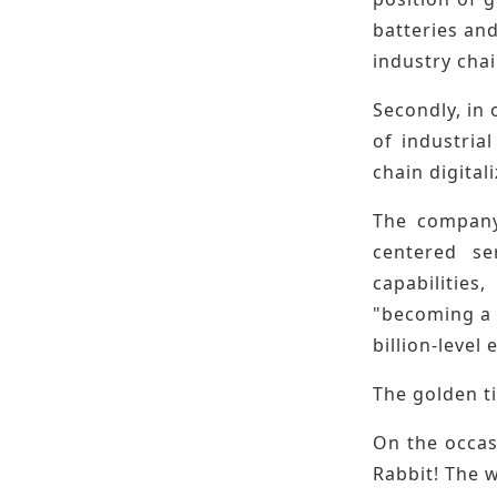
batteries an
industry cha
Secondly, in
of industria
chain digital
The company
centered se
capabilitie
"becoming a 
billion-level 
The golden ti
On the occas
Rabbit! The w