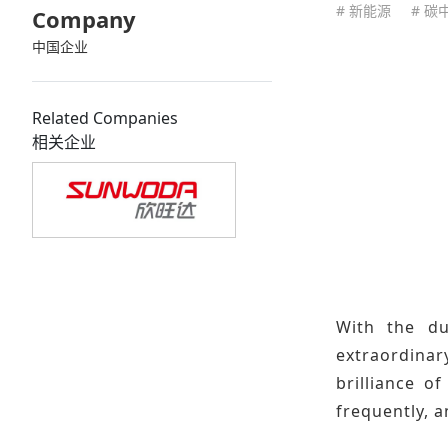
# 新能源
# 碳
Company
中国企业
Related Companies
相关企业
With the du
extraordinar
brilliance 
frequently, a