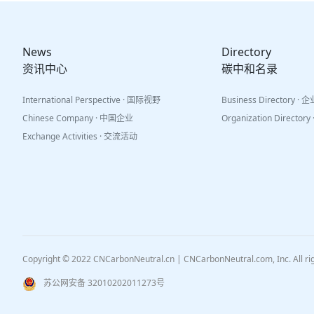
News
Directory
资讯中心
碳中和名录
International Perspective · 国际视野
Business Directory ·
Chinese Company · 中国企业
Organization Directo
Exchange Activities · 交流活动
Copyright © 2022 CNCarbonNeutral.cn | CNCarbonNeutral.com, Inc. All r
苏公网安备 32010202011273号