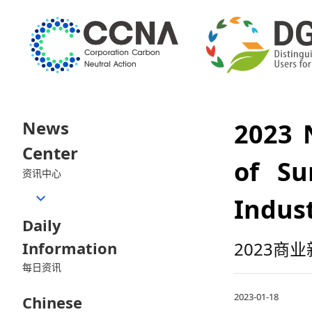
News
2023 
Center
of Su
资讯中心
Indus
Daily
Information
2023商
每日资讯
2023-01-18
Chinese