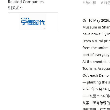
Related Companies
# 碳中和
# 绿
相关企业
On 16 May 2026,
Museum in Shando
have now fully i
From a rural pri
from the unfamil
part of everyday
At the event, in
Tourism, Associa
Outreach Demonst
— planting the s
2026 年 5 
——东营市 54 
从第一堂零碳课的
活动现场，在东营