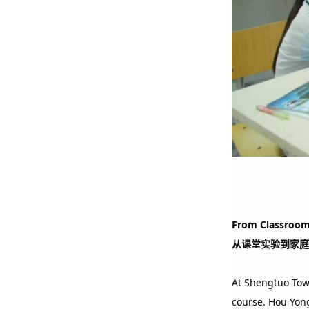
From Classroom
从课堂实验到家庭
At Shengtuo Tow
course. Hou Yong