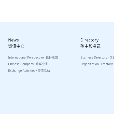
News
Directory
资讯中心
碳中和名录
International Perspective · 国际视野
Business Directory ·
Chinese Company · 中国企业
Organization Directo
Exchange Activities · 交流活动