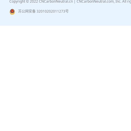
Copyright © 2022 CNCarbonNeutral.cn | CNCarbonNeutral.com, Inc. All r
苏公网安备 32010202011273号