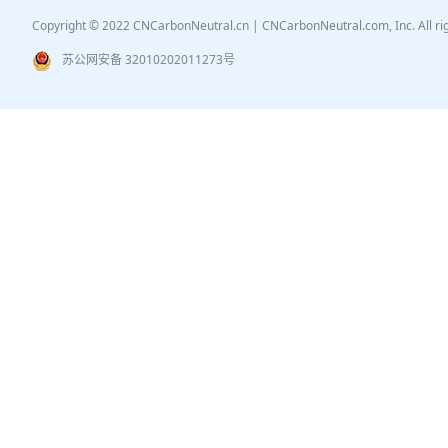
Copyright © 2022 CNCarbonNeutral.cn | CNCarbonNeutral.com, Inc. All r
苏公网安备 32010202011273号