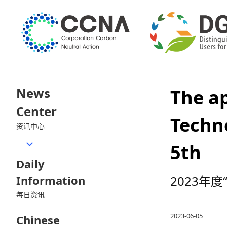
News
The ap
Center
Techn
资讯中心
5th
Daily
Information
2023年
每日资讯
2023-06-05
Chinese