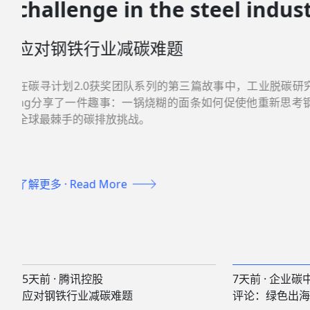
Enters the Era of 'System O
China's Answer Sheet
Hungarian Power Stati
评论：绿色出海进入「系统输出」时代
Jiaozhou Factory
利电站到胶州工厂的中国答卷
综合最近三天五条企业新闻，剖析中国绿色产业出海在技
地关系上的三重跃迁。
了解更多 · Read More
5天前 · 腾讯控股
7天前 · 企业
应对钢铁行业减碳难题
评论：绿色出海