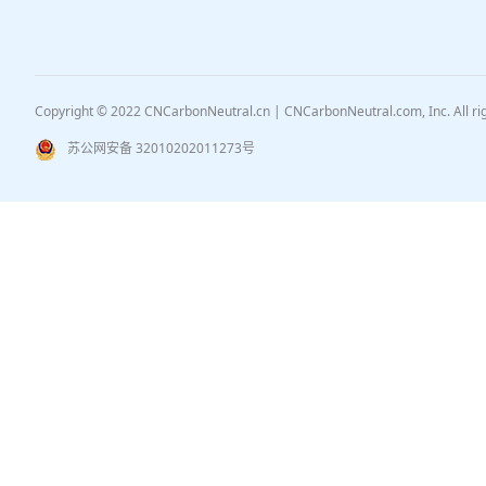
Copyright © 2022 CNCarbonNeutral.cn | CNCarbonNeutral.com, Inc. All r
苏公网安备 32010202011273号