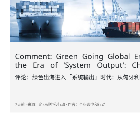
Comment: Green Going Global E
the Era of 'System Output': Ch
Answer Sheet from Hungarian P
评论：绿色出海进入「系统输出」时代：从匈牙利
Station to Jiaozhou Factory
胶州工厂的中国答卷
7天前 · 来源：企业碳中和行动 · 作者：企业碳中和行动